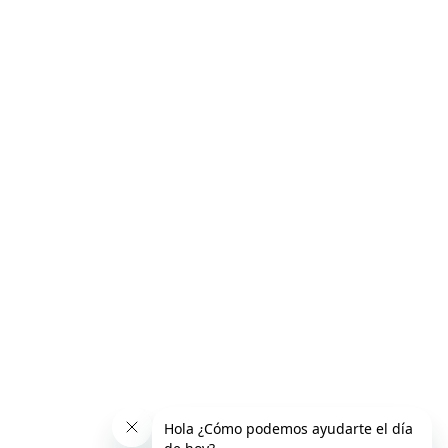
¡Beneficios de subcontratar a una empresa
para destrucción de documentos!
Sin categoría
By
Samantha
26 noviembre, 2018
Leave a comment
Sabemos que hacer outsorcing es una estrategia de
gestión empresarial muy útil y eficiente, porque nos
ayuda a concentrar los esfuerzos de la empresa en lo
que realmente le da valor agregado a nuestro negocio.
Es por eso que subcontratar a una empresa para que
realice algunas tareas que aunque no se relacionan
directamente con…